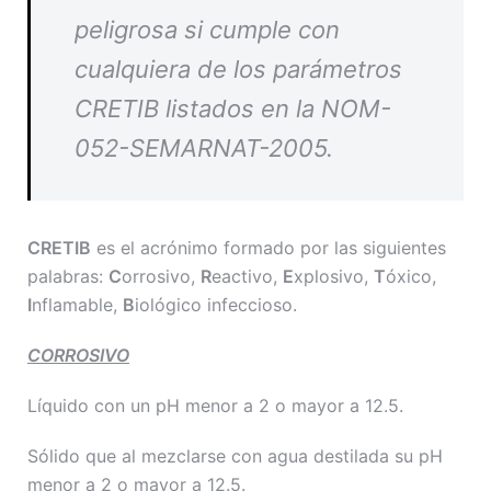
peligrosa si cumple con
cualquiera de los parámetros
CRETIB listados en la NOM-
052-SEMARNAT-2005.
CRETIB
es el acrónimo formado por las siguientes
palabras:
C
orrosivo,
R
eactivo,
E
xplosivo,
T
óxico,
I
nflamable,
B
iológico infeccioso.
CORROSIVO
Líquido con un pH menor a 2 o mayor a 12.5.
Sólido que al mezclarse con agua destilada su pH
menor a 2 o mayor a 12.5.