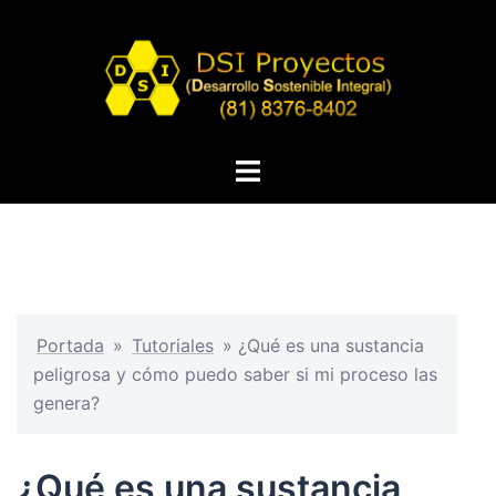
Portada
»
Tutoriales
»
¿Qué es una sustancia
peligrosa y cómo puedo saber si mi proceso las
genera?
¿Qué es una sustancia