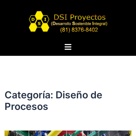
Saltar
al
contenido
Alternar
menú
Categoría:
Diseño de
Procesos