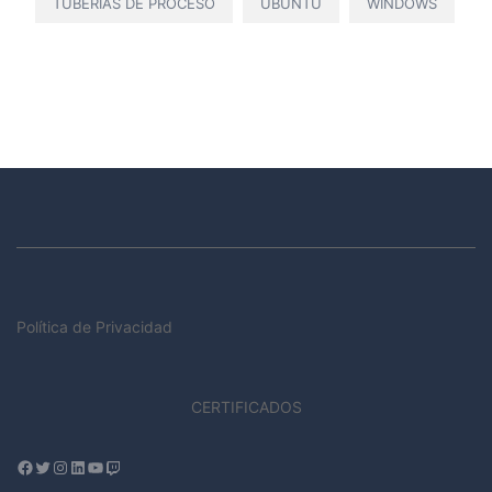
TUBERIAS DE PROCESO
UBUNTU
WINDOWS
Política de Privacidad
CERTIFICADOS
Facebook
Twitter
Instagram
LinkedIn
YouTube
Twitch