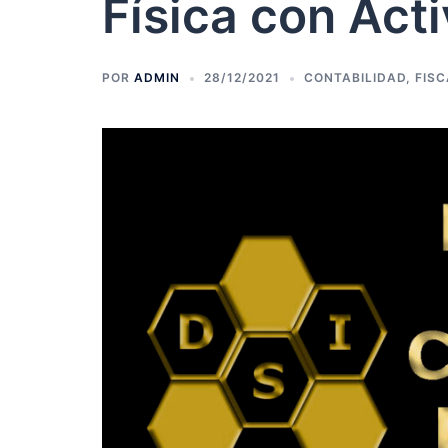
Física con Act
POR
ADMIN
28/12/2021
CONTABILIDAD
,
FISC