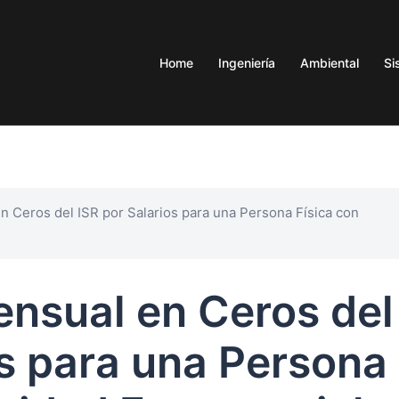
Home
Ingeniería
Ambiental
Si
n Ceros del ISR por Salarios para una Persona Física con
nsual en Ceros del
os para una Persona