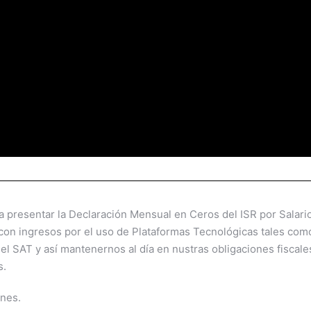
ra presentar la Declaración Mensual en Ceros del ISR por Salari
 con ingresos por el uso de Plataformas Tecnológicas tales com
del SAT y así mantenernos al día en nustras obligaciones fiscale
s.
enes.