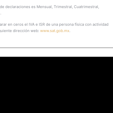
 de declaraciones es Mensual, Trimestral, Cuatrimestral,
.
rar en ceros el IVA e ISR de una persona física con actividad
iguiente dirección web:
www.sat.gob.mx
.