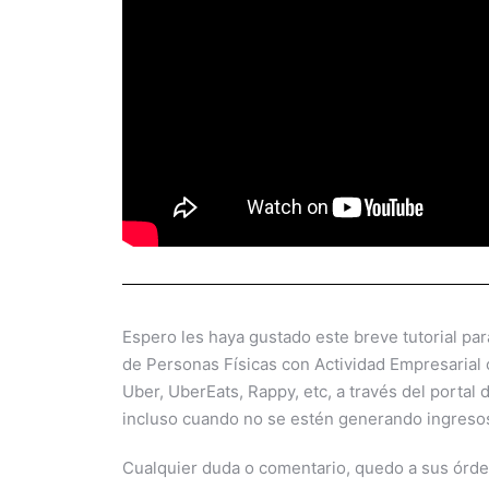
Espero les haya gustado este breve tutorial pa
de Personas Físicas con Actividad Empresarial
Uber, UberEats, Rappy, etc, a través del portal 
incluso cuando no se estén generando ingreso
Cualquier duda o comentario, quedo a sus órd