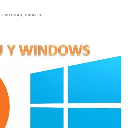
,
SISTEMAS
,
UBUNTU