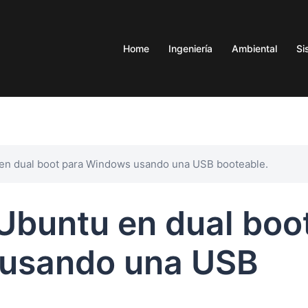
Home
Ingeniería
Ambiental
Si
 en dual boot para Windows usando una USB booteable.
Ubuntu en dual boo
 usando una USB